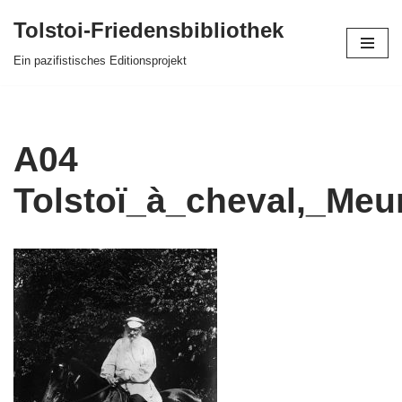
Tolstoi-Friedensbibliothek
Zum
Ein pazifistisches Editionsprojekt
Inhalt
springen
A04
Tolstoï_à_cheval,_Meu