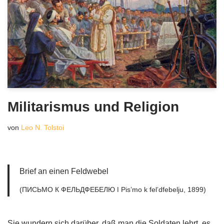
Militarismus und Religion
von
Leo N. Tolstoi
Brief an einen Feldwebel
(ПИСЬМО К ФЕЛЬДФЕБЕЛЮ ǀ Pisʼmo k felʼdfebelju, 1899)
Sie wundern sich darüber, daß man die Soldaten lehrt, es