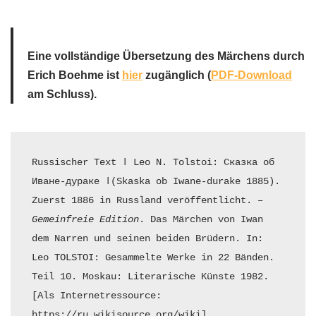
Eine vollständige Übersetzung des Märchens durch
Erich Boehme ist
hier
zugänglich (
PDF-Download
am Schluss).
Russischer Text ǀ Leo N. Tolstoi: Сказка об 
Иване-дураке ǀ(Skaska ob Iwane-durake 1885). 
Zuerst 1886 in Russland veröffentlicht. – 
Gemeinfreie Edition
. Das Märchen von Iwan 
dem Narren und seinen beiden Brüdern. In: 
Leo TOLSTOI: Gesammelte Werke in 22 Bänden. 
Teil 10. Moskau: Literarische Künste 1982. 
[Als Internetressource: 
https://ru.wikisource.org/wiki]
