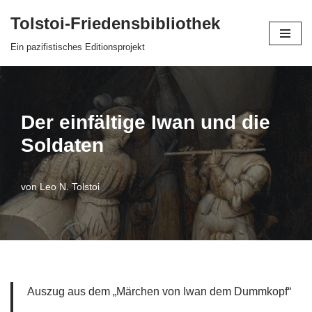
Tolstoi-Friedensbibliothek
Zum
Ein pazifistisches Editionsprojekt
Inhalt
springen
Der einfältige Iwan und die
Soldaten
von
Leo N. Tolstoi
Auszug aus dem „Märchen von Iwan dem Dummkopf“