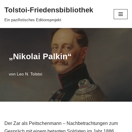
Tolstoi-Friedensbibliothek
Zum
Ein pazifistisches Editionsprojekt
Inhalt
springen
„Nikolai Palkin“
von
Leo N. Tolstoi
Der Zar als Peitschenmann – Nachbetrachtungen zum
Gespräch mit einem betagten Soldaten im Jahr 1886