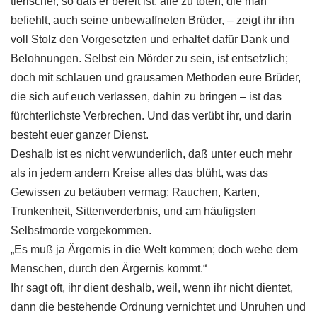
tierischer, so daß er bereit ist, alle zu töten, die man
befiehlt, auch seine unbewaffneten Brüder, – zeigt ihr ihn
voll Stolz den Vorgesetzten und erhaltet dafür Dank und
Belohnungen. Selbst ein Mörder zu sein, ist entsetzlich;
doch mit schlauen und grausamen Methoden eure Brüder,
die sich auf euch verlassen, dahin zu bringen – ist das
fürchterlichste Verbrechen. Und das verübt ihr, und darin
besteht euer ganzer Dienst.
Deshalb ist es nicht verwunderlich, daß unter euch mehr
als in jedem andern Kreise alles das blüht, was das
Gewissen zu betäuben vermag: Rauchen, Karten,
Trunkenheit, Sittenverderbnis, und am häufigsten
Selbstmorde vorgekommen.
„Es muß ja Ärgernis in die Welt kommen; doch wehe dem
Menschen, durch den Ärgernis kommt.“
Ihr sagt oft, ihr dient deshalb, weil, wenn ihr nicht dientet,
dann die bestehende Ordnung vernichtet und Unruhen und