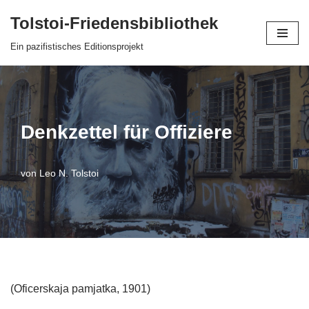
Tolstoi-Friedensbibliothek
Zum
Ein pazifistisches Editionsprojekt
Inhalt
springen
Denkzettel für Offiziere
von
Leo N. Tolstoi
(Oficerskaja pamjatka, 1901)