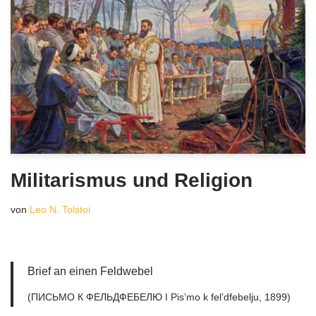
Militarismus und Religion
von
Leo N. Tolstoi
Brief an einen Feldwebel
(ПИСЬМО К ФЕЛЬДФЕБЕЛЮ ǀ Pisʼmo k felʼdfebelju, 1899)